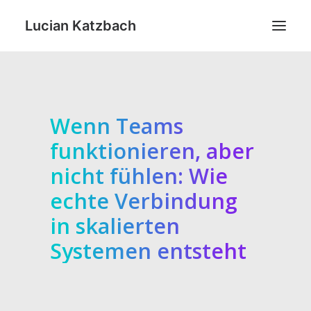
Lucian Katzbach
Starte hier
Youtube
Wenn Teams
Blog
funktionieren, aber
Tools
nicht fühlen: Wie
Kontakt
echte Verbindung
TERMIN BUCHEN
in skalierten
Systemen entsteht
Search