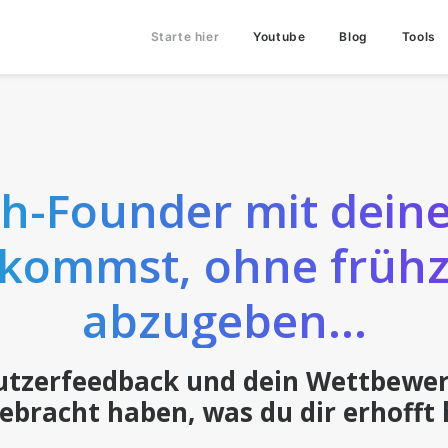
Starte hier
Youtube
Blog
Tools
ch-Founder mit dein
kommst, ohne frühze
abzugeben...
zerfeedback und dein Wettbewerbsv
ebracht haben, was du dir erhofft h